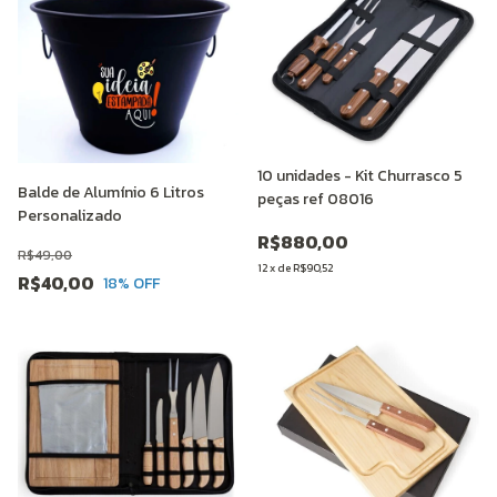
10 unidades - Kit Churrasco 5
Balde de Alumínio 6 Litros
peças ref 08016
Personalizado
R$880,00
R$49,00
12
x
de
R$90,52
R$40,00
18
% OFF