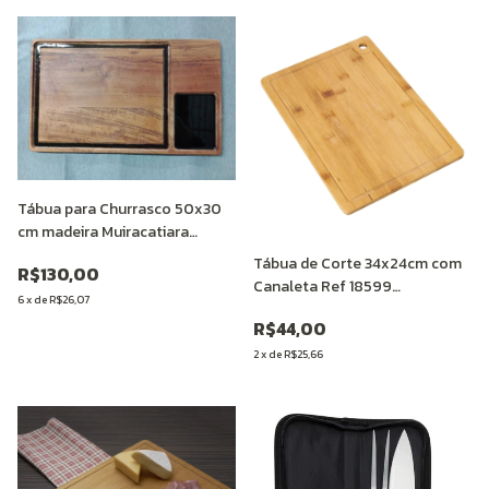
Tábua para Churrasco 50x30
cm madeira Muiracatiara
Personalizada
Tábua de Corte 34x24cm com
R$130,00
Canaleta Ref 18599
6
x
de
R$26,07
Personalizada
R$44,00
2
x
de
R$25,66