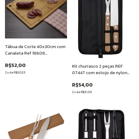
Tábua de Corte 40x30cm com
Canaleta Ref 18608
Personalizada
R$52,00
Kit churrasco 2 peças REF
07447 com estojo de nylon
2
x
de
R$30,33
Personalizado
R$54,00
2
x
de
R$31,50