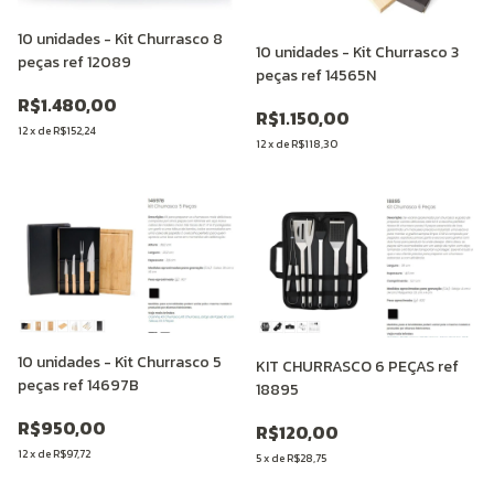
10 unidades - Kit Churrasco 8
10 unidades - Kit Churrasco 3
peças ref 12089
peças ref 14565N
R$1.480,00
R$1.150,00
12
x
de
R$152,24
12
x
de
R$118,30
10 unidades - Kit Churrasco 5
KIT CHURRASCO 6 PEÇAS ref
peças ref 14697B
18895
R$950,00
R$120,00
12
x
de
R$97,72
5
x
de
R$28,75